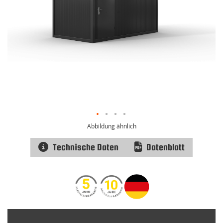
Abbildung ähnlich
Technische Daten
Datenblatt
Zum
Anfang
der
Bildgalerie
springen