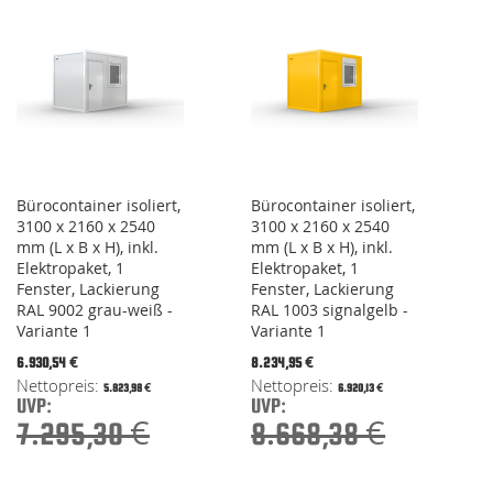
Bürocontainer isoliert,
Bürocontainer isoliert,
3100 x 2160 x 2540
3100 x 2160 x 2540
mm (L x B x H), inkl.
mm (L x B x H), inkl.
Elektropaket, 1
Elektropaket, 1
Fenster, Lackierung
Fenster, Lackierung
RAL 9002 grau-weiß -
RAL 1003 signalgelb -
Variante 1
Variante 1
Special
Special
6.930,54 €
8.234,95 €
Price
Price
5.823,98 €
6.920,13 €
UVP:
UVP:
7.295,30 €
8.668,38 €