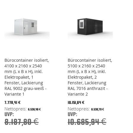
Bürocontainer isoliert,
Bürocontainer isoliert,
4100 x 2160 x 2540
5100 x 2160 x 2540
mm (L x B x H), inkl.
mm (L x B x H), inkl.
Elektropaket, 1
Elektropaket, 2
Fenster, Lackierung
Fenster, Lackierung
RAL 9002 grau-weiß -
RAL 7016 anthrazit -
Variante 1
Variante 2
Special
Special
7.778,41 €
10.151,64 €
Price
Price
6.536,48 €
8.530,79 €
UVP:
UVP:
8.187,80 €
10.685,94 €