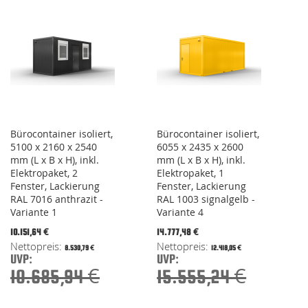
Bürocontainer isoliert,
Bürocontainer isoliert,
5100 x 2160 x 2540
6055 x 2435 x 2600
mm (L x B x H), inkl.
mm (L x B x H), inkl.
Elektropaket, 2
Elektropaket, 1
Fenster, Lackierung
Fenster, Lackierung
RAL 7016 anthrazit -
RAL 1003 signalgelb -
Variante 1
Variante 4
Special
Special
10.151,64 €
14.777,48 €
Price
Price
8.530,79 €
12.418,05 €
UVP:
UVP:
10.685,94 €
15.555,24 €