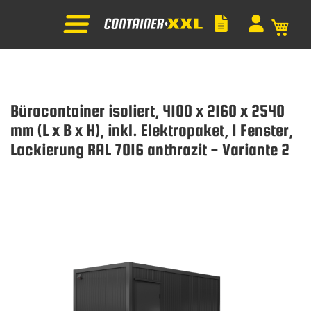
Mein
Bürocontainer isoliert, 4100 x 2160 x 2540
mm (L x B x H), inkl. Elektropaket, 1 Fenster,
Lackierung RAL 7016 anthrazit - Variante 2
Zum
Ende
der
Bildgalerie
springen