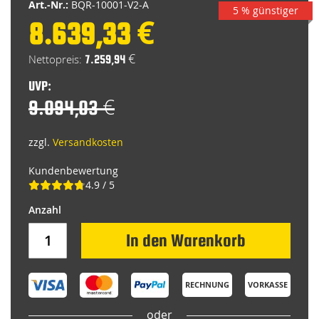
Art.-Nr.:
BQR-10001-V2-A
5 % günstiger
8.639,33 €
Special
Price
7.259,94 €
UVP:
9.094,03 €
zzgl.
Versandkosten
Kundenbewertung
4.9 / 5
In den Warenkorb
RECHNUNG
VORKASSE
oder