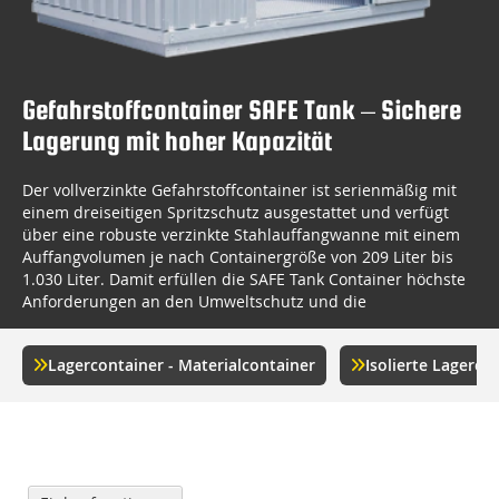
Gefahrstoffcontainer SAFE Tank – Sichere
Lagerung mit hoher Kapazität
Der vollverzinkte Gefahrstoffcontainer ist serienmäßig mit
einem dreiseitigen Spritzschutz ausgestattet und verfügt
über eine robuste verzinkte Stahlauffangwanne mit einem
Auffangvolumen je nach Containergröße von 209 Liter bis
1.030 Liter. Damit erfüllen die SAFE Tank Container höchste
Anforderungen an den Umweltschutz und die
Betriebssicherheit.
Ihre Vorteile auf einen Blick:
Lagercontainer - Materialcontainer
Isolierte Lagerco
Große Lagerfläche für Gefahrstoffe
Hohe Korrosionsbeständigkeit durch Vollverzinkung
Integrierte Auffangwanne mit hohem Rückhaltevolumen
Gesetzeskonforme Lagerung nach WHG & BetrSichV