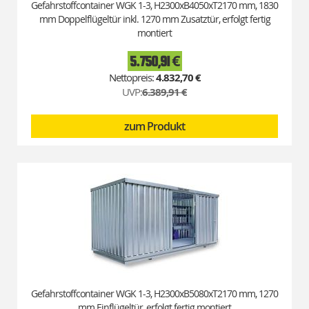
Gefahrstoffcontainer WGK 1-3, H2300xB4050xT2170 mm, 1830
mm Doppelflügeltür inkl. 1270 mm Zusatztür, erfolgt fertig
montiert
5.750,91 €
Special
Price
4.832,70 €
UVP:
6.389,91 €
zum Produkt
Gefahrstoffcontainer WGK 1-3, H2300xB5080xT2170 mm, 1270
mm Einflügeltür, erfolgt fertig montiert