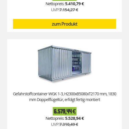
Price
5.410,79 €
UVP:
7.154,27 €
zum Produkt
Gefahrstoffcontainer WGK 1-3, H2300xB5080xT2170 mm, 1830
mm Doppelflügeltür, erfolgt fertig montiert
6.579,44 €
Special
Price
5.528,94 €
UVP:
7.310,49 €