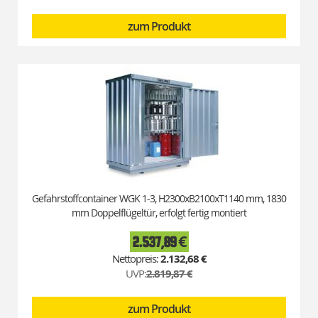
zum Produkt
Gefahrstoffcontainer WGK 1-3, H2300xB2100xT1140 mm, 1830
mm Doppelflügeltür, erfolgt fertig montiert
2.537,89 €
Special
Price
2.132,68 €
UVP:
2.819,87 €
zum Produkt