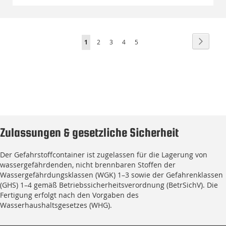
Seite
Seite
Weiter
Sie
Seite
Seite
Seite
Seite
1
2
3
4
5
lesen
gerade
die
Seite
Zulassungen & gesetzliche Sicherheit
Der Gefahrstoffcontainer ist zugelassen für die Lagerung von
wassergefährdenden, nicht brennbaren Stoffen der
Wassergefährdungsklassen (WGK) 1–3 sowie der Gefahrenklassen
(GHS) 1–4 gemäß Betriebssicherheitsverordnung (BetrSichV). Die
Fertigung erfolgt nach den Vorgaben des
Wasserhaushaltsgesetzes (WHG).