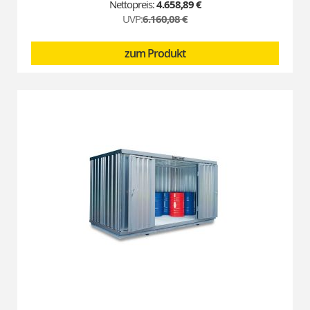
Price
4.658,89 €
UVP:
6.160,08 €
zum Produkt