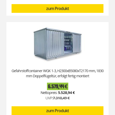
zum Produkt
Gefahrstoffcontainer WGK 1-3, H2300xB5080xT2170 mm, 1830
mm Doppelflügeltür, erfolgt fertig montiert
6.579,44 €
Special
Price
5.528,94 €
UVP:
7.310,49 €
zum Produkt