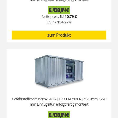
6.438,84 €
Special
Price
5.410,79 €
UVP:
7.154,27 €
zum Produkt
Gefahrstoffcontainer WGK 1-3, H2300xB5080xT2170 mm, 1270
mm Einflügeltür, erfolgt fertig montiert
6.438,84 €
Special