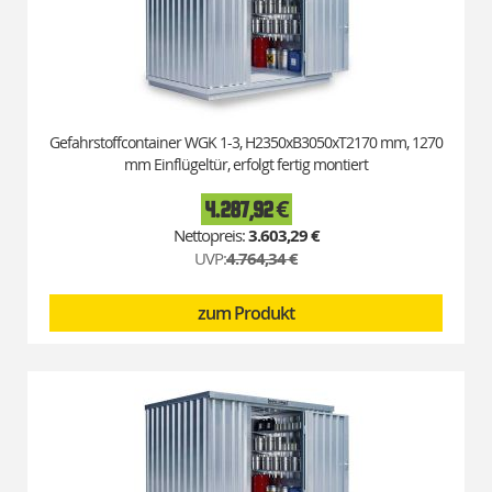
Gefahrstoffcontainer WGK 1-3, H2350xB3050xT2170 mm, 1270
mm Einflügeltür, erfolgt fertig montiert
4.287,92 €
Special
Price
3.603,29 €
UVP:
4.764,34 €
zum Produkt