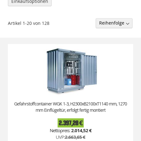
Einkaufsoptionen
Belastbarer, hubwagenbefahrbarer Gitterrost
Artikel
1
-
20
von
128
Gefahrstoffcontainer WGK 1-3, H2300xB2100xT1140 mm, 1270
mm Einflügeltür, erfolgt fertig montiert
2.397,28 €
Special
Price
2.014,52 €
UVP:
2.663,65 €