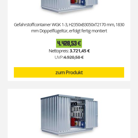
Gefahrstoffcontainer WGK 1-3, H2350xB3050xT2170 mm, 1830
mm Doppelflügeltür, erfolgt fertig montiert
4.428,53 €
Special
Price
3.721,45 €
UVP:
4.920,58 €
zum Produkt