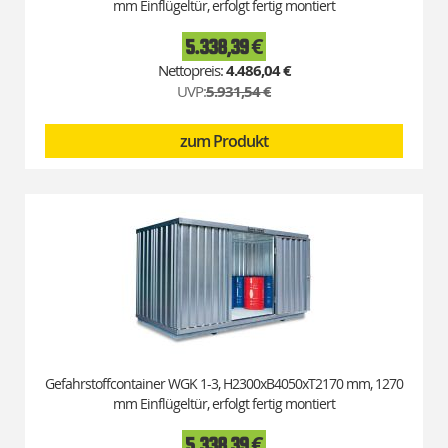
mm Einflügeltür, erfolgt fertig montiert
5.338,39 €
Special
Price
4.486,04 €
UVP:
5.931,54 €
zum Produkt
Gefahrstoffcontainer WGK 1-3, H2300xB4050xT2170 mm, 1270
mm Einflügeltür, erfolgt fertig montiert
5.338,39 €
Special