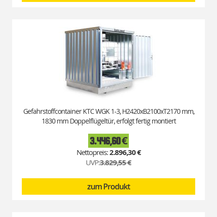
Gefahrstoffcontainer KTC WGK 1-3, H2420xB2100xT2170 mm,
1830 mm Doppelflügeltür, erfolgt fertig montiert
3.446,60 €
Special
Price
2.896,30 €
UVP:
3.829,55 €
zum Produkt