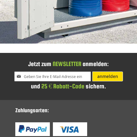
Jetzt zum
NEWSLETTER
anmelden:
Melden
anmelden
Sie
und
25 € Rabatt-Code
sichern.
sich
für
unseren
Newsletter
Zahlungsarten:
an: