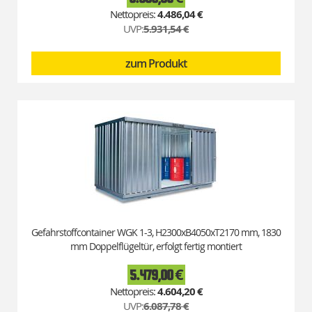
Price
4.486,04 €
UVP:
5.931,54 €
zum Produkt
Gefahrstoffcontainer WGK 1-3, H2300xB4050xT2170 mm, 1830
mm Doppelflügeltür, erfolgt fertig montiert
5.479,00 €
Special
Price
4.604,20 €
UVP:
6.087,78 €