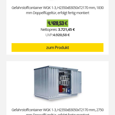
Gefahrstoffcontainer WGK 1-3, H2350xB3050xT2170 mm, 1830
mm Doppelflügeltür, erfolgt fertig montiert
4.428,53 €
Special
Price
3.721,45 €
UVP:
4.920,58 €
zum Produkt
Gefahrstoffcontainer WGK 1-3, H2350xB3050xT2170 mm, 2750
mm Doppelflügeltür, erfolgt fertig montiert