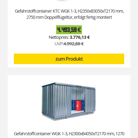
Gefahrstoffcontainer KTC WGK 1-3, H2350xB3050xT2170 mm,
2750 mm Doppelflügeltür, erfolgt fertig montiert
4.493,59 €
Special
Price
3.776,13 €
UVP:
4.992,88 €
zum Produkt
Gefahrstoffcontainer WGK 1-3, H2300xB4050xT2170 mm, 1270