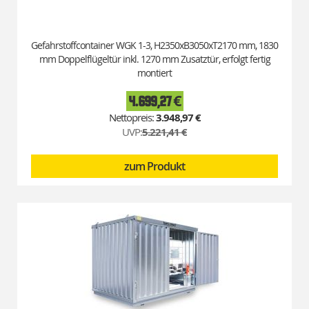
Gefahrstoffcontainer WGK 1-3, H2350xB3050xT2170 mm, 1830
mm Doppelflügeltür inkl. 1270 mm Zusatztür, erfolgt fertig
montiert
4.699,27 €
Special
Price
3.948,97 €
UVP:
5.221,41 €
zum Produkt