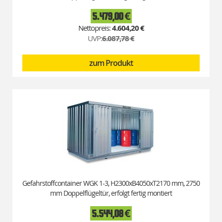
5.479,00 €
Special
Price
4.604,20 €
UVP:
6.087,78 €
zum Produkt
Gefahrstoffcontainer WGK 1-3, H2300xB4050xT2170 mm, 2750
mm Doppelflügeltür, erfolgt fertig montiert
5.544,08 €
Special