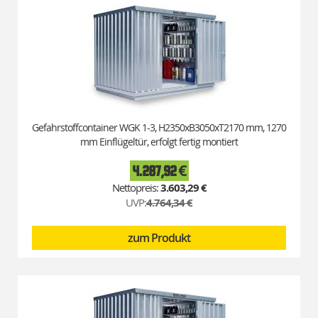
Gefahrstoffcontainer WGK 1-3, H2350xB3050xT2170 mm, 1270
mm Einflügeltür, erfolgt fertig montiert
4.287,92 €
Special
Price
3.603,29 €
UVP:
4.764,34 €
zum Produkt