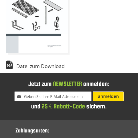
Datei zum Download
Jetzt zum
NEWSLETTER
anmelden:
Melden
anmelden
Sie
und
25 € Rabatt-Code
sichern.
sich
für
unseren
Newsletter
Zahlungsarten:
an: