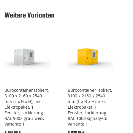
Weitere Varianten
Bürocontainer isoliert,
Bürocontainer isoliert,
3100 x 2160 x 2540
3100 x 2160 x 2540
mm (L x B x H), inkl.
mm (L x B x H), inkl.
Elektropaket, 1
Elektropaket, 1
Fenster, Lackierung
Fenster, Lackierung
RAL 9002 grau-weiß -
RAL 1003 signalgelb -
Variante 1
Variante 1
Special
Special
6.930,54 €
8.234,95 €