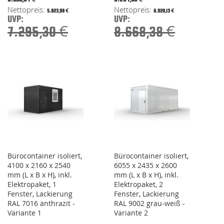
Price
Price
5.823,98 €
6.920,13 €
UVP:
UVP:
7.295,30 €
8.668,38 €
Bürocontainer isoliert,
Bürocontainer isoliert,
4100 x 2160 x 2540
6055 x 2435 x 2600
mm (L x B x H), inkl.
mm (L x B x H), inkl.
Elektropaket, 1
Elektropaket, 2
Fenster, Lackierung
Fenster, Lackierung
RAL 7016 anthrazit -
RAL 9002 grau-weiß -
Variante 1
Variante 2