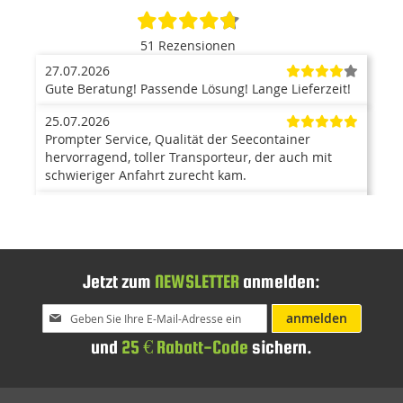
51 Rezensionen
27.07.2026
Gute Beratung! Passende Lösung! Lange Lieferzeit!
25.07.2026
Prompter Service, Qualität der Seecontainer
hervorragend, toller Transporteur, der auch mit
schwieriger Anfahrt zurecht kam.
23.07.2026
Der Container ist ein top Produkt. Anlieferung mit
Kran war super, und hat problemlos funktioniert.
Der Aufbau ging zügig von statten, und war auch
sehr einfach. Kann ich nur weiterempfehlen. Bin
Jetzt zum
NEWSLETTER
anmelden:
mehr als zufrieden.
Melden
anmelden
15.07.2026
Sie
und
25 € Rabatt-Code
sichern.
Alles OK. Danke
sich
für
07.07.2026
unseren
Der einzige Anbieter, den wir gefunden haben, der
Newsletter