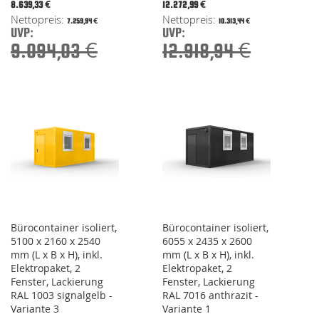
Special
Special
8.639,33 €
12.272,99 €
Price
Price
7.259,94 €
10.313,44 €
UVP:
UVP:
9.094,03 €
12.918,94 €
Bürocontainer isoliert,
Bürocontainer isoliert,
5100 x 2160 x 2540
6055 x 2435 x 2600
mm (L x B x H), inkl.
mm (L x B x H), inkl.
Elektropaket, 2
Elektropaket, 2
Fenster, Lackierung
Fenster, Lackierung
RAL 1003 signalgelb -
RAL 7016 anthrazit -
Variante 3
Variante 1