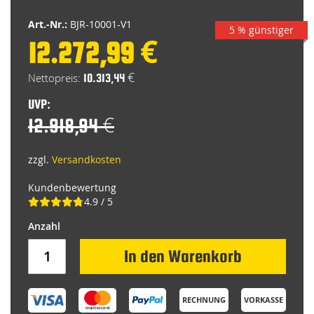
Art.-Nr.:
BJR-10001-V1
5 % günstiger
12.272,99 €
Special
Price
10.313,44 €
UVP:
12.918,94 €
zzgl.
Versandkosten
Kundenbewertung
4.9 / 5
In den Warenkorb
RECHNUNG
VORKASSE