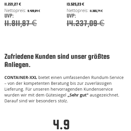
Special
Special
11.221,27 €
13.525,23 €
Price
Price
9.429,64 €
11.365,74 €
UVP:
UVP:
11.811,87 €
14.237,09 €
Zufriedene Kunden sind unser größtes
Anliegen.
CONTAINER-XXL
bietet einen umfassenden Rundum-Service
– von der kompetenten Beratung bis zur zuverlässigen
Lieferung. Für unseren hervorragenden Kundenservice
wurden wir mit dem Gütesiegel
„Sehr gut"
ausgezeichnet.
Darauf sind wir besonders stolz.
4.9