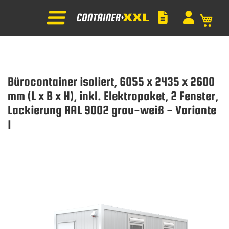
Mein
Bürocontainer isoliert, 6055 x 2435 x 2600
mm (L x B x H), inkl. Elektropaket, 2 Fenster,
Lackierung RAL 9002 grau-weiß - Variante
1
Zum
Ende
der
Bildgalerie
springen