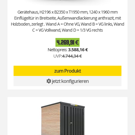
Gerätehaus, H2196 x B2350 x T1950 mm, 1240 x 1960 mm
Einflügeltür in Breitseite, Außenwandlackierung anthrazit, mit
Holzboden, zerlegt . Wand A = Ohne VG, Wand B = VG links, Wand
C = VG Vollwand, Wand D = 1/3 VG rechts
4.269,91 €
Special
Price
3.588,16 €
UVP:
4.744,34 €
zum Produkt
jetzt konfigurieren