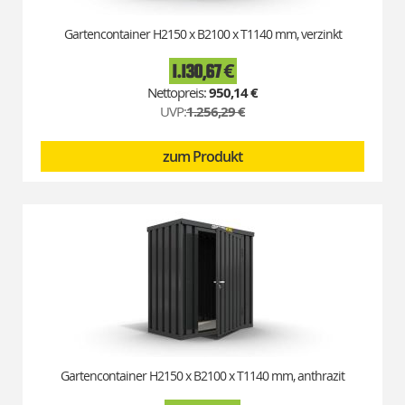
Gartencontainer H2150 x B2100 x T1140 mm, verzinkt
1.130,67 €
Special
Price
950,14 €
UVP:
1.256,29 €
zum Produkt
Gartencontainer H2150 x B2100 x T1140 mm, anthrazit