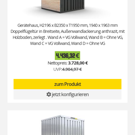
Gerätehaus, H2196 x B2350 x T1950 mm, 1940 x 1963 mm
Doppelflügeltür in Breitseite, Außenwandlackierung anthrazit, mit
Holzboden, zerlegt . Wand A = VG Vollwand, Wand B = Ohne VG,
Wand C = VG Vollwand, Wand D = Ohne VG
4.436,32 €
Special
Price
3.728,00 €
UVP:
4.904,97 €
zum Produkt
jetzt konfigurieren