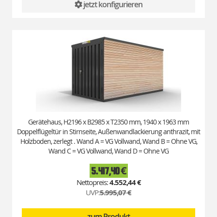
jetzt konfigurieren
Gerätehaus, H2196 x B2985 x T2350 mm, 1940 x 1963 mm
Doppelflügeltür in Stirnseite, Außenwandlackierung anthrazit, mit
Holzboden, zerlegt . Wand A = VG Vollwand, Wand B = Ohne VG,
Wand C = VG Vollwand, Wand D = Ohne VG
5.417,40 €
Special
Price
4.552,44 €
UVP:
5.995,07 €
zum Produkt