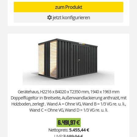
zum Produkt
jetzt konfigurieren
Gerätehaus, H2216 x B4020 x T2350 mm, 1940 x 1963 mm
Doppelflügeltür in Breitseite, Außenwandlackierung anthrazit, mit
Holzboden, zerlegt . Wand A = Ohne VG, Wand B = 1/3 VG re. u. li.,
Wand C = Ohne VG, Wand D = 1/3 VG re. u. li.
6.491,97 €
Special
Price
5.455,44 €
UVP:
7.189,04 €