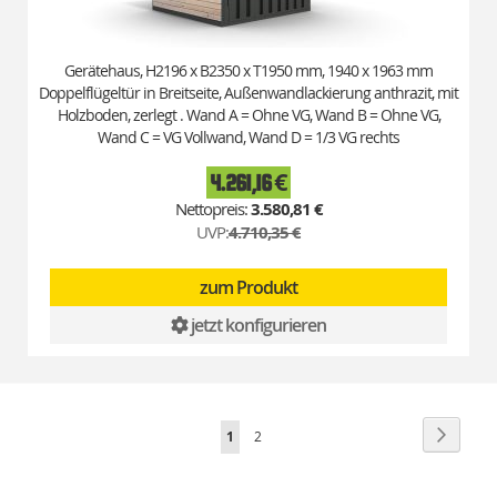
Gerätehaus, H2196 x B2350 x T1950 mm, 1940 x 1963 mm
Doppelflügeltür in Breitseite, Außenwandlackierung anthrazit, mit
Holzboden, zerlegt . Wand A = Ohne VG, Wand B = Ohne VG,
Wand C = VG Vollwand, Wand D = 1/3 VG rechts
4.261,16 €
Special
Price
3.580,81 €
UVP:
4.710,35 €
zum Produkt
jetzt konfigurieren
Seite
Seite
Weiter
Sie
Seite
1
2
lesen