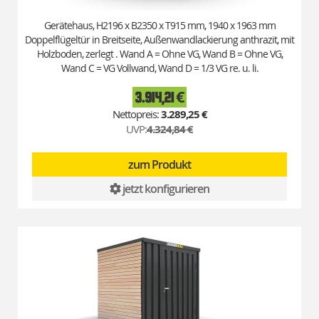
Gerätehaus, H2196 x B2350 x T915 mm, 1940 x 1963 mm
Doppelflügeltür in Breitseite, Außenwandlackierung anthrazit, mit
Holzboden, zerlegt . Wand A = Ohne VG, Wand B = Ohne VG,
Wand C = VG Vollwand, Wand D = 1/3 VG re. u. li.
3.914,21 €
Special
Price
3.289,25 €
UVP:
4.324,84 €
zum Produkt
jetzt konfigurieren