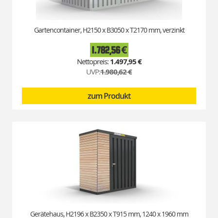
Gartencontainer, H2150 x B3050 x T2170 mm, verzinkt
1.782,56 €
Special
Price
1.497,95 €
UVP:
1.980,62 €
zum Produkt
Gerätehaus, H2196 x B2350 x T915 mm, 1240 x 1960 mm