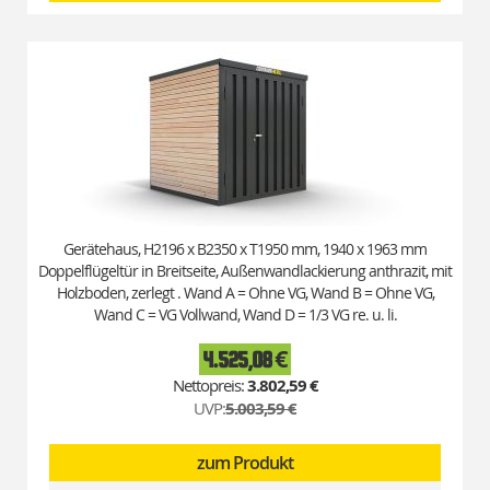
Gerätehaus, H2196 x B2350 x T1950 mm, 1940 x 1963 mm
Doppelflügeltür in Breitseite, Außenwandlackierung anthrazit, mit
Holzboden, zerlegt . Wand A = Ohne VG, Wand B = Ohne VG,
Wand C = VG Vollwand, Wand D = 1/3 VG re. u. li.
4.525,08 €
Special
Price
3.802,59 €
UVP:
5.003,59 €
zum Produkt