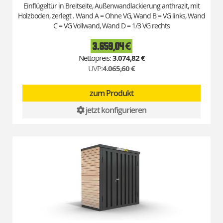
Einflügeltür in Breitseite, Außenwandlackierung anthrazit, mit
Holzboden, zerlegt . Wand A = Ohne VG, Wand B = VG links, Wand
C = VG Vollwand, Wand D = 1/3 VG rechts
3.659,04 €
Special
Price
3.074,82 €
UVP:
4.065,60 €
zum Produkt
jetzt konfigurieren