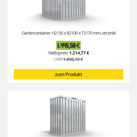
Gartencontainer H2150 x B2100 x T2170 mm, verzinkt
1.445,58 €
Special
Price
1.214,77 €
UVP:
1.606,19 €
zum Produkt