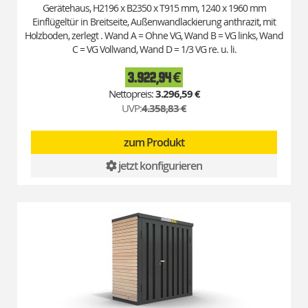
Gerätehaus, H2196 x B2350 x T915 mm, 1240 x 1960 mm
Einflügeltür in Breitseite, Außenwandlackierung anthrazit, mit
Holzboden, zerlegt . Wand A = Ohne VG, Wand B = VG links, Wand
C = VG Vollwand, Wand D = 1/3 VG re. u. li.
3.922,94 €
Special
Price
3.296,59 €
UVP:
4.358,83 €
zum Produkt
jetzt konfigurieren