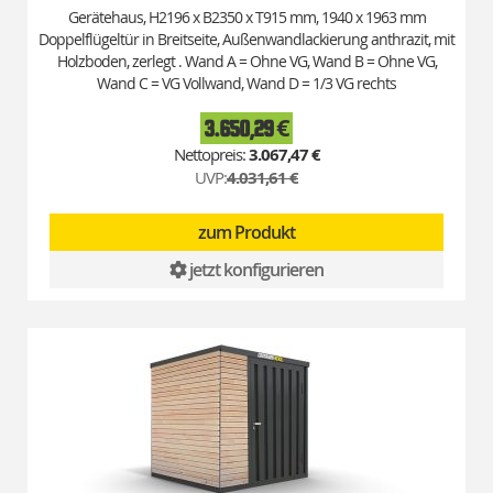
Gerätehaus, H2196 x B2350 x T915 mm, 1940 x 1963 mm
Doppelflügeltür in Breitseite, Außenwandlackierung anthrazit, mit
Holzboden, zerlegt . Wand A = Ohne VG, Wand B = Ohne VG,
Wand C = VG Vollwand, Wand D = 1/3 VG rechts
3.650,29 €
Special
Price
3.067,47 €
UVP:
4.031,61 €
zum Produkt
jetzt konfigurieren