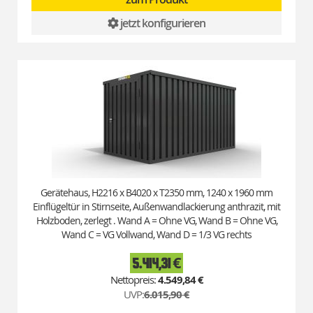
jetzt konfigurieren
Gerätehaus, H2216 x B4020 x T2350 mm, 1240 x 1960 mm
Einflügeltür in Stirnseite, Außenwandlackierung anthrazit, mit
Holzboden, zerlegt . Wand A = Ohne VG, Wand B = Ohne VG,
Wand C = VG Vollwand, Wand D = 1/3 VG rechts
5.414,31 €
Special
Price
4.549,84 €
UVP:
6.015,90 €