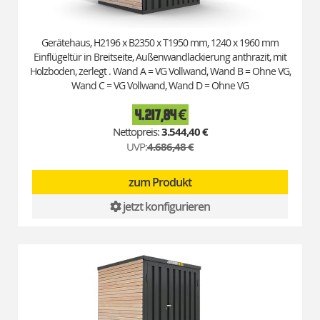
Gerätehaus, H2196 x B2350 x T1950 mm, 1240 x 1960 mm
Einflügeltür in Breitseite, Außenwandlackierung anthrazit, mit
Holzboden, zerlegt . Wand A = VG Vollwand, Wand B = Ohne VG,
Wand C = VG Vollwand, Wand D = Ohne VG
4.217,84 €
Special
Price
3.544,40 €
UVP:
4.686,48 €
zum Produkt
jetzt konfigurieren