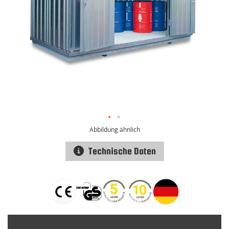
Abbildung ähnlich
Technische Daten
Zum
Anfang
der
Bildgalerie
springen