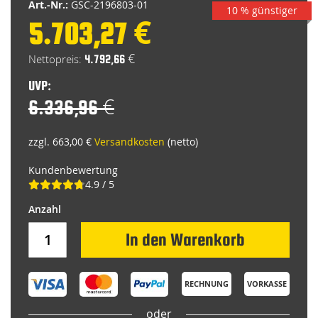
Art.-Nr.:
GSC-2196803-01
10 % günstiger
5.703,27 €
Special
Price
4.792,66 €
UVP:
6.336,96 €
zzgl. 663,00 €
Versandkosten
(netto)
Kundenbewertung
4.9 / 5
In den Warenkorb
RECHNUNG
VORKASSE
oder