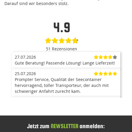
Darauf sind wir besonders stolz.
4.9
51 Rezensionen
27.07.2026
Gute Beratung! Passende Lösung! Lange Lieferzeit!
25.07.2026
Prompter Service, Qualität der Seecontainer
hervorragend, toller Transporteur, der auch mit
schwieriger Anfahrt zurecht kam.
23.07.2026
Der Container ist ein top Produkt. Anlieferung mit
Kran war super, und hat problemlos funktioniert.
Der Aufbau ging zügig von statten, und war auch
sehr einfach. Kann ich nur weiterempfehlen. Bin
Jetzt zum
NEWSLETTER
anmelden:
mehr als zufrieden.