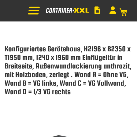
Mein
Konfiguriertes Gerätehaus, H2196 x B2350 x
T1950 mm, 1240 x 1960 mm Einflügeltür in
Breitseite, Außenwandlackierung anthrazit,
mit Holzboden, zerlegt . Wand A = Ohne VG,
Wand B = VG links, Wand C = VG Vollwand,
Wand D = 1/3 VG rechts
Zum
Ende
der
Bildgalerie
springen