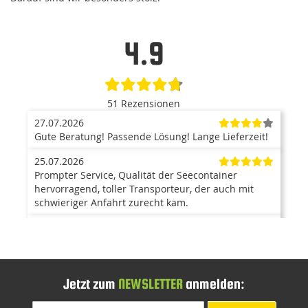
4.9
51 Rezensionen
27.07.2026
Gute Beratung! Passende Lösung! Lange Lieferzeit!
25.07.2026
Prompter Service, Qualität der Seecontainer
hervorragend, toller Transporteur, der auch mit
schwieriger Anfahrt zurecht kam.
23.07.2026
Der Container ist ein top Produkt. Anlieferung mit
Kran war super, und hat problemlos funktioniert.
Der Aufbau ging zügig von statten, und war auch
sehr einfach. Kann ich nur weiterempfehlen. Bin
Jetzt zum
NEWSLETTER
anmelden:
mehr als zufrieden.
Melden