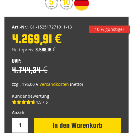
der
Bildgalerie
springen
Art.-Nr.:
GH-152517271011-13
10 % günstiger
4.269,91 €
Special
Price
3.588,16 €
UVP:
4.744,34 €
zzgl. 195,00 €
Versandkosten
(netto)
Kundenbewertung
4.9 / 5
In den Warenkorb