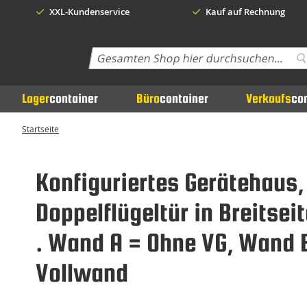
XXL-Kundenservice
Kauf auf Rechnung
Search
S
Lager
container
Büro
container
Verkaufs
co
Startseite
Konfiguriertes Gerätehaus
Doppelflügeltür in Breitse
. Wand A = Ohne VG, Wand 
Vollwand
Zum