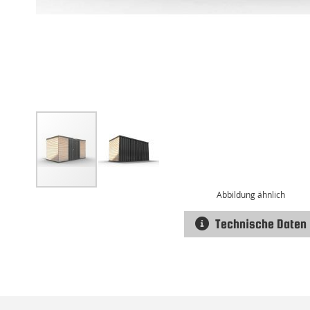
Abbildung ähnlich
Technische Daten
Zum
Anfang
der
Bildgalerie
springen