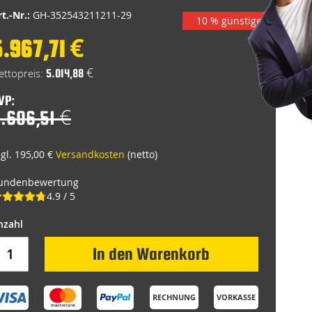
t.-Nr.:
GH-352543211211-29
10 % günstiger
5.967,71 €
pecial
rice
5.014,88 €
VP:
.606,51 €
zgl. 195,00 €
Versandkosten
(netto)
undenbewertung
4.9 / 5
In den Warenkorb
RECHNUNG
VORKASSE