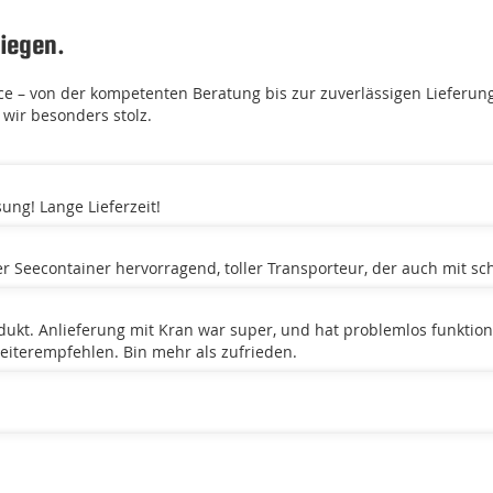
iegen.
 – von der kompetenten Beratung bis zur zuverlässigen Lieferun
wir besonders stolz.
ung! Lange Lieferzeit!
er Seecontainer hervorragend, toller Transporteur, der auch mit sc
odukt. Anlieferung mit Kran war super, und hat problemlos funktion
eiterempfehlen. Bin mehr als zufrieden.
ir gefunden haben, der unsere Anforderungen umgesetzt hat! Auch 