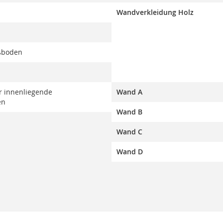
Wandverkleidung Holz
ßboden
er innenliegende
Wand A
en
Wand B
Wand C
Wand D