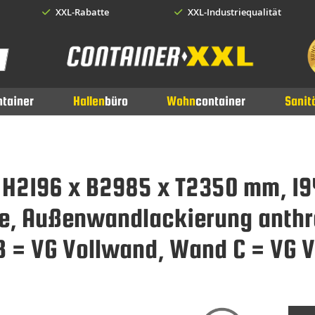
XXL-Rabatte
XXL-Industriequalität
earch
ntainer
Hallen
büro
Wohn
container
Sanit
, H2196 x B2985 x T2350 mm, 1
ite, Außenwandlackierung anthra
B = VG Vollwand, Wand C = VG 