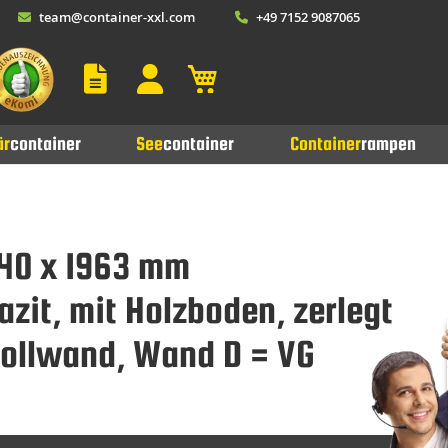
team@container-xxl.com
+49 7152 9087065
Mein Warenkorb
är
container
See
container
Container
rampen
940 x 1963 mm
zit, mit Holzboden, zerlegt
Vollwand, Wand D = VG