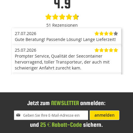
4.9
51 Rezensionen
27.07.2026
Gute Beratung! Passende Lösung! Lange Lieferzeit!
25.07.2026
Prompter Service, Qualität der Seecontainer
hervorragend, toller Transporteur, der auch mit
schwieriger Anfahrt zurecht kam.
23.07.2026
Der Container ist ein top Produkt. Anlieferung mit
Kran war super, und hat problemlos funktioniert.
Der Aufbau ging zügig von statten, und war auch
sehr einfach. Kann ich nur weiterempfehlen. Bin
Jetzt zum
NEWSLETTER
anmelden:
mehr als zufrieden.
Melden
anmelden
Sie
15.07.2026
und
25 € Rabatt-Code
sichern.
sich
Alles OK. Danke
für