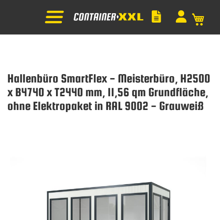
Mein
Hallenbüro SmartFlex - Meisterbüro, H2500
x B4740 x T2440 mm, 11,56 qm Grundfläche,
ohne Elektropaket in RAL 9002 - Grauweiß
Zum
Ende
der
Bildgalerie
springen