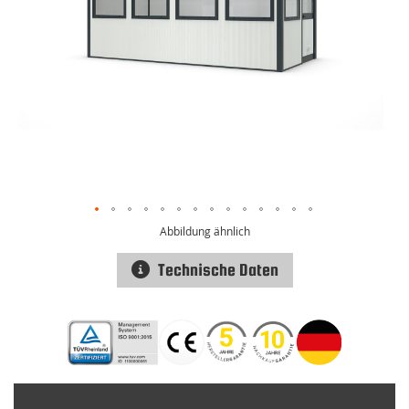
Abbildung ähnlich
Technische Daten
Zum
Anfang
der
Bildgalerie
springen