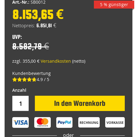
Art.-Nr.:
SB0012
5 % günstiger
8.153,65 €
Special
Price
6.851,81 €
UVP:
8.582,79 €
zzgl. 355,00 €
Versandkosten
(netto)
Kundenbewertung
4.9 / 5
In den Warenkorb
RECHNUNG
VORKASSE
oder