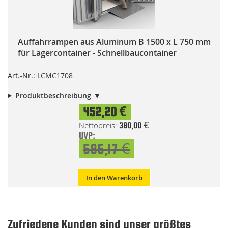
Auffahrrampen aus Aluminum B 1500 x L 750 mm
für Lagercontainer - Schnellbaucontainer
Art.-Nr.: LCMC1708
Produktbeschreibung
Special
452,20 €
Price
380,00 €
UVP:
585,17 €
In den Warenkorb
Zufriedene Kunden sind unser größtes