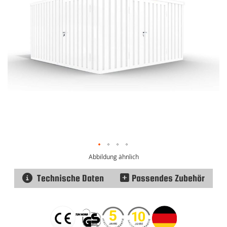
Abbildung ähnlich
Technische Daten
Passendes Zubehör
Zum
Anfang
der