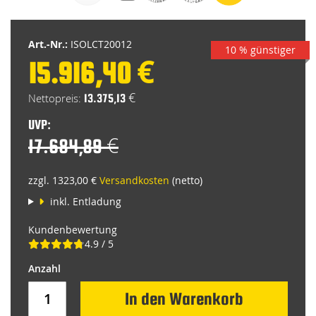
Bildgalerie
springen
Art.-Nr.:
ISOLCT20012
10 % günstiger
15.916,40 €
Special
Price
13.375,13 €
UVP:
17.684,89 €
zzgl. 1323,00 €
Versandkosten
(netto)
inkl. Entladung
Kundenbewertung
4.9 / 5
In den Warenkorb