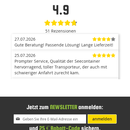
4.9
51 Rezensionen
27.07.2026
Gute Beratung! Passende Lösung! Lange Lieferzeit!
25.07.2026
Prompter Service, Qualität der Seecontainer
hervorragend, toller Transporteur, der auch mit
schwieriger Anfahrt zurecht kam.
23.07.2026
Der Container ist ein top Produkt. Anlieferung mit
Kran war super, und hat problemlos funktioniert.
Der Aufbau ging zügig von statten, und war auch
sehr einfach. Kann ich nur weiterempfehlen. Bin
Jetzt zum
NEWSLETTER
anmelden:
mehr als zufrieden.
Melden
anmelden
15.07.2026
Sie
und
25 € Rabatt-Code
sichern.
Alles OK. Danke
sich