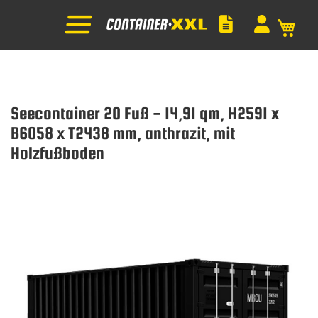
Mein
Seecontainer 20 Fuß - 14,91 qm, H2591 x
B6058 x T2438 mm, anthrazit, mit
Holzfußboden
Zum
Ende
der
Bildgalerie
springen