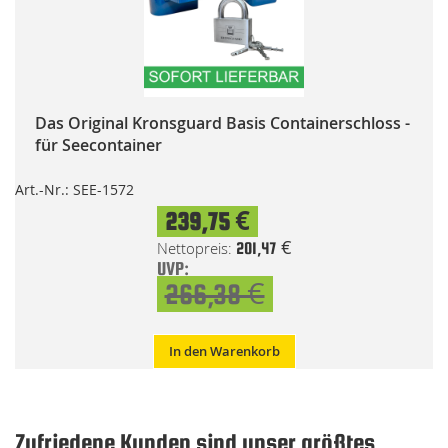
Das Original Kronsguard Basis Containerschloss -
für Seecontainer
Art.-Nr.: SEE-1572
Special
239,75 €
Price
201,47 €
UVP:
266,38 €
In den Warenkorb
Zufriedene Kunden sind unser größtes