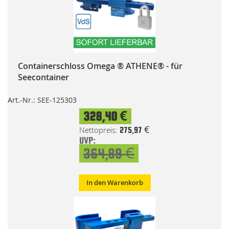
Containerschloss Omega ® ATHENE® - für
Seecontainer
Art.-Nr.: SEE-125303
Special
328,40 €
Price
275,97 €
UVP:
364,89 €
In den Warenkorb