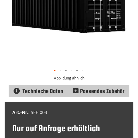
Abbildung ähnlich
Technische Daten
Passendes Zubehör
Zum
Anfang
Art.-Nr.:
SEE-003
der
Bildgalerie
Nur auf Anfrage erhältlich
springen