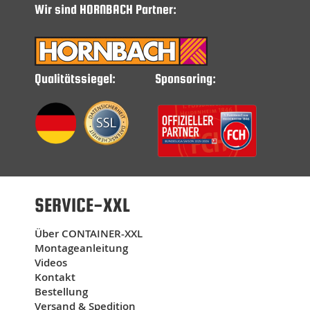
Wir sind HORNBACH Partner:
Wir haben einen Lagercontainer mit zwei
separaten Eingängen mit Auffahrrampen für
unseren Paketdienst gekauft! Passende Lösung für
uns!
29.04.2026
Qualitätssiegel:
Sponsoring:
Mit der Abstimmung und der Lieferung hat alles
super geklappt!
23.04.2026
Super unkomplizierte Abwicklung vom Angebot bis
zur Lieferung, Container in Qualität und Farbe wie
Angeboten zu einem fairen Preis. Jederzeit wieder,
absolute Empfehlung.
SERVICE-XXL
16.04.2026
ordentliches Preis-Leistungsverhältnis
Über CONTAINER-XXL
Montageanleitung
12.04.2026
Videos
Wir sind ein Sportverein und waren auf der Suche
Kontakt
nach einem Zwischenlager auf unserem Gelände in
Form eines Containers. Im Internet stießen wir auf
Bestellung
Container XXL. Ein 1. Angebot kam schnell und
Versand & Spedition