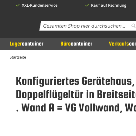
XXL-Kundenservice
Kauf auf Rechnung
Search
S
Lager
container
Büro
container
Verkaufs
co
Startseite
Konfiguriertes Gerätehaus
Doppelflügeltür in Breitse
. Wand A = VG Vollwand, W
Zum
Ende
der