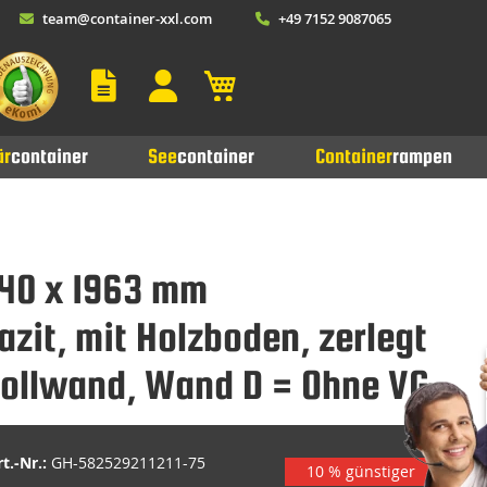
team@container-xxl.com
+49 7152 9087065
Mein Warenkorb
är
container
See
container
Container
rampen
940 x 1963 mm
zit, mit Holzboden, zerlegt
Vollwand, Wand D = Ohne VG
t.-Nr.:
GH-582529211211-75
10 % günstiger