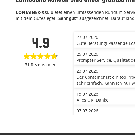
CONTAINER-XXL
bietet einen umfassenden Rundum-Service
mit dem Gütesiegel
„Sehr gut"
ausgezeichnet. Darauf sind 
27.07.2026
4.9
Gute Beratung! Passende Lös
25.07.2026
Prompter Service, Qualität d
51 Rezensionen
23.07.2026
Der Container ist ein top Pr
sehr einfach. Kann ich nur w
15.07.2026
Alles OK. Danke
07.07.2026
Der einzige Anbieter, den w
schnellste ist. Danke
24.06.2026