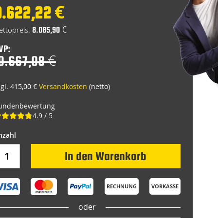
9.622,22 €
pecial
rice
8.085,90 €
VP:
0.667,08 €
zgl. 415,00 €
Versandkosten
(netto)
undenbewertung
4.9 / 5
In den Warenkorb
RECHNUNG
VORKASSE
oder