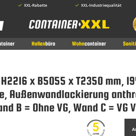
XXL-Rabatte
XXL-Industriequalität
earch
ntainer
Hallen
büro
Wohn
container
Sanit
, H2216 x B5055 x T2350 mm, 1
ite, Außenwandlackierung anthra
and B = Ohne VG, Wand C = VG 
Ar