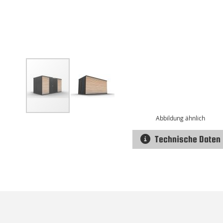
Abbildung ähnlich
Technische Daten
Zum
Anfang
der
Bildgalerie
springen