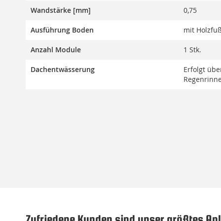
Wandstärke [mm]
0,75
Ausführung Boden
mit Holzfu
Anzahl Module
1 Stk.
Dachentwässerung
Erfolgt üb
Regenrinn
Zufriedene Kunden sind unser größtes Anl