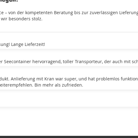
 – von der kompetenten Beratung bis zur zuverlässigen Lieferun
wir besonders stolz.
ung! Lange Lieferzeit!
er Seecontainer hervorragend, toller Transporteur, der auch mit sc
odukt. Anlieferung mit Kran war super, und hat problemlos funktion
eiterempfehlen. Bin mehr als zufrieden.
ir gefunden haben, der unsere Anforderungen umgesetzt hat! Auch 