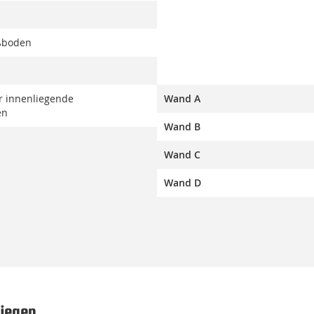
ßboden
er innenliegende
Wand A
en
Wand B
Wand C
Wand D
iegen.