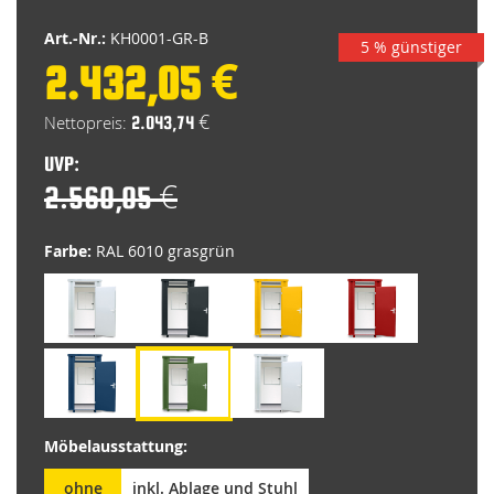
Art.-Nr.:
KH0001-GR-B
5 % günstiger
2.432,05 €
Special
Price
2.043,74 €
UVP:
2.560,05 €
Farbe:
RAL 6010 grasgrün
Möbelausstattung:
ohne
inkl. Ablage und Stuhl