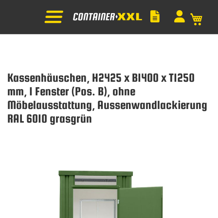
Mein
Kassenhäuschen, H2425 x B1400 x T1250
mm, 1 Fenster (Pos. B), ohne
Möbelausstattung, Aussenwandlackierung
RAL 6010 grasgrün
Zum
Ende
der
Bildgalerie
springen