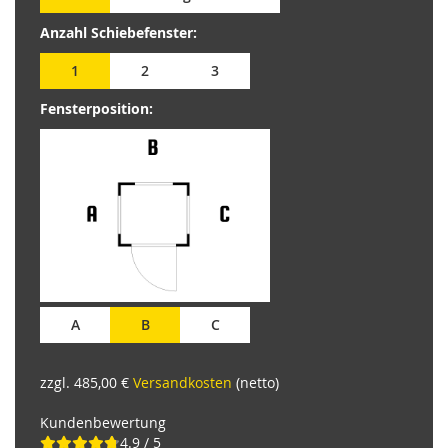
Anzahl Schiebefenster:
1
2
3
Fensterposition:
A
B
C
zzgl. 485,00 €
Versandkosten
(netto)
Kundenbewertung
4.9 / 5