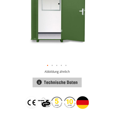
Abbildung ähnlich
Technische Daten
Zum
Anfang
der
Bildgalerie
springen