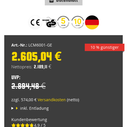
Zum
Anfang
der
Bildgalerie
springen
Art.-Nr.:
LCM6001-GE
10 % günstiger
2.605,04 €
Special
Price
2.189,11 €
UVP:
2.894,48 €
zzgl. 574,00 €
Versandkosten
(netto)
inkl. Entladung
Kundenbewertung
4.9 / 5