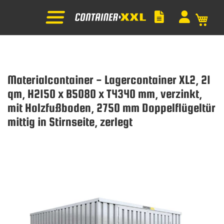
Mein
Materialcontainer - Lagercontainer XL2, 21
qm, H2150 x B5080 x T4340 mm, verzinkt,
mit Holzfußboden, 2750 mm Doppelflügeltür
mittig in Stirnseite, zerlegt
Zum
Ende
der
Bildgalerie
springen