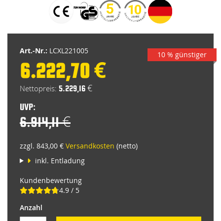
Anfang
der
Bildgalerie
springen
Art.-Nr.:
LCXL221005
10 % günstiger
6.222,70 €
Special
Price
5.229,16 €
UVP:
6.914,11 €
zzgl. 843,00 €
Versandkosten
(netto)
inkl. Entladung
Kundenbewertung
4.9 / 5