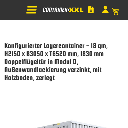
Mein
Konfigurierter Lagercontainer - 18 qm,
H2150 x B3050 x T6520 mm, 1830 mm
Doppelflügeltür in Modul D,
Außenwandlackierung verzinkt, mit
Holzboden, zerlegt
Zum
Ende
der
Bildgalerie
springen