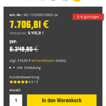
Bildgalerie
springen
Art.-Nr.:
MC-152509210905-24
8 % günstiger
7.706,81 €
Special
Price
6.476,31 €
UVP:
8.349,80 €
zzgl. 574,00 €
Versandkosten
(netto)
inkl. Entladung
Kundenbewertung
4.9 / 5
In den Warenkorb