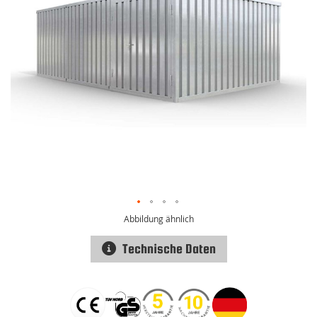
Abbildung ähnlich
Technische Daten
Zum
Anfang
der