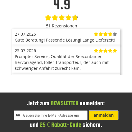
4.9
51 Rezensionen
27.07.2026
Gute Beratung! Passende Lösung! Lange Lieferzeit!
25.07.2026
Prompter Service, Qualität der Seecontainer
hervorragend, toller Transporteur, der auch mit
schwieriger Anfahrt zurecht kam.
23.07.2026
Der Container ist ein top Produkt. Anlieferung mit
Kran war super, und hat problemlos funktioniert.
Der Aufbau ging zügig von statten, und war auch
sehr einfach. Kann ich nur weiterempfehlen. Bin
Jetzt zum
NEWSLETTER
anmelden:
mehr als zufrieden.
Melden
anmelden
Sie
15.07.2026
und
25 € Rabatt-Code
sichern.
sich
Alles OK. Danke
für