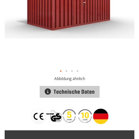
Abbildung ähnlich
Technische Daten
Zum
Anfang
der
Bildgalerie
springen