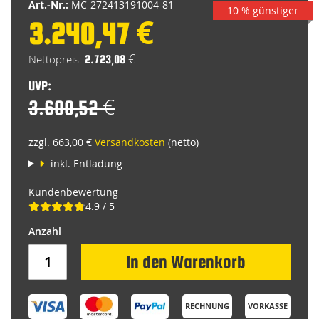
Art.-Nr.:
MC-272413191004-81
10 % günstiger
3.240,47 €
Special
Price
2.723,08 €
UVP:
3.600,52 €
zzgl. 663,00 €
Versandkosten
(netto)
inkl. Entladung
Kundenbewertung
4.9 / 5
In den Warenkorb
RECHNUNG
VORKASSE