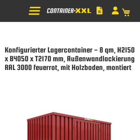
Mein
Konfigurierter Lagercontainer - 8 qm, H2150
x B4050 x T2170 mm, Außenwandlackierung
RAL 3000 feuerrot, mit Holzboden, montiert
Zum
Ende
der
Bildgalerie
springen