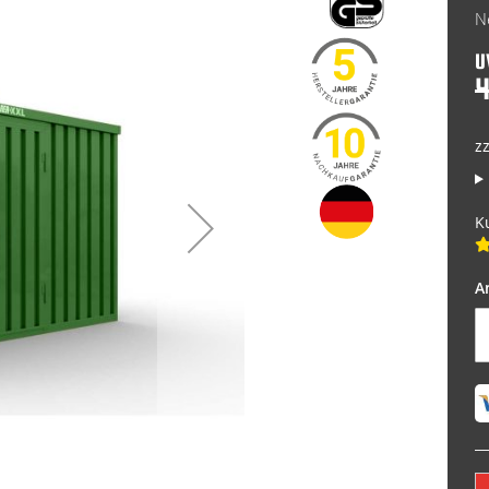
P
U
4
z
K