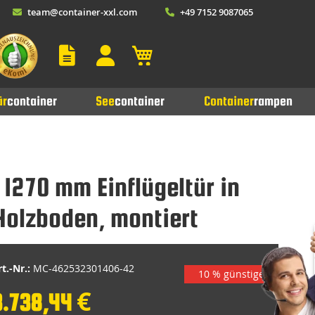
team@container-xxl.com
+49 7152 9087065
Mein Warenkorb
är
container
See
container
Container
rampen
 1270 mm Einflügeltür in
Holzboden, montiert
t.-Nr.:
MC-462532301406-42
10 % günstiger
3.738,44 €
pecial