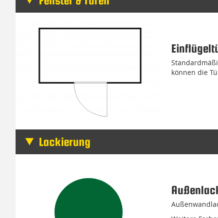
Fenster & Türen
Einflügelt
Standardmäßig
können die Tü
Lackierung
Außenlac
Außenwandlack