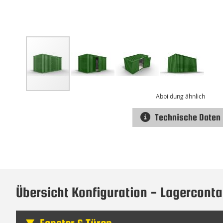
Abbildung ähnlich
Technische Daten
Zum
Anfang
der
Bildgalerie
springen
Übersicht Konfiguration - Lagerconta