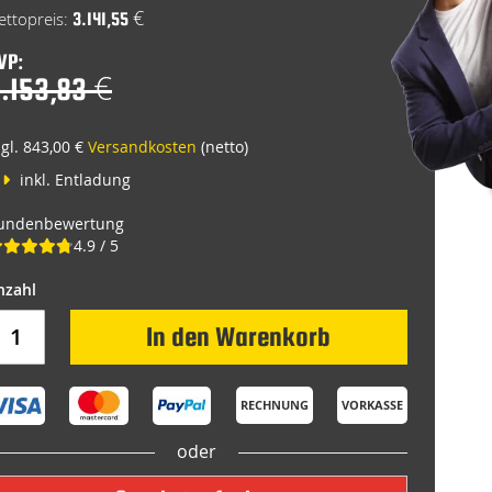
rice
3.141,55 €
VP:
.153,83 €
zgl. 843,00 €
Versandkosten
(netto)
inkl. Entladung
undenbewertung
4.9 / 5
In den Warenkorb
RECHNUNG
VORKASSE
oder