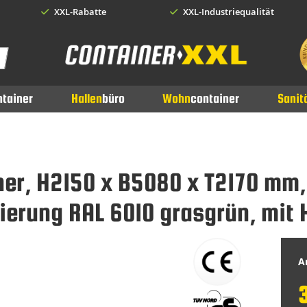
XXL-Rabatte
XXL-Industriequalität
earch
ntainer
Hallen
büro
Wohn
container
Sanit
ner, H2150 x B5080 x T2170 mm,
erung RAL 6010 grasgrün, mit 
Ar
S