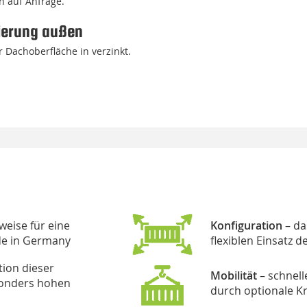
n auf Anfrage.
ierung außen
 Dachoberfläche in verzinkt.
eise für eine
Konfiguration
– da
de in Germany
flexiblen Einsatz 
ion dieser
Mobilität
– schnell
sonders hohen
durch optionale K