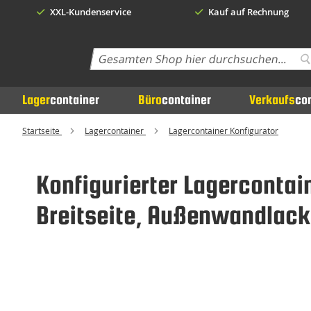
XXL-Kundenservice
Kauf auf Rechnung
Search
S
Lager
container
Büro
container
Verkaufs
co
Startseite
Lagercontainer
Lagercontainer Konfigurator
Konfigurierter Lagercontai
Breitseite, Außenwandlacki
Zum
Ende
der
Bildgalerie
springen