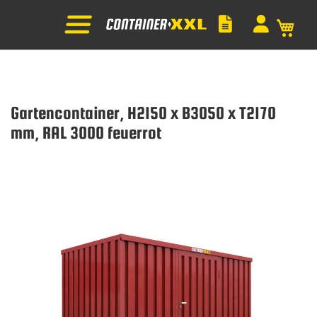
Mein
Gartencontainer, H2150 x B3050 x T2170
mm, RAL 3000 feuerrot
Zum
Ende
der
Bildgalerie
springen