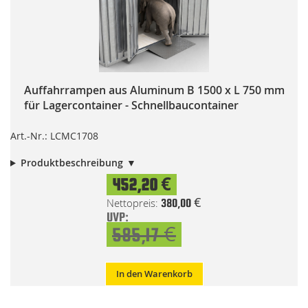
Auffahrrampen aus Aluminum B 1500 x L 750 mm
für Lagercontainer - Schnellbaucontainer
Art.-Nr.: LCMC1708
Produktbeschreibung
Special
452,20 €
Price
380,00 €
UVP:
585,17 €
In den Warenkorb