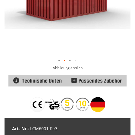
Abbildung ähnlich
Technische Daten
Passendes Zubehör
Zum
Anfang
der
Bildgalerie
springen
Art.-Nr.:
LCM6001-R-G