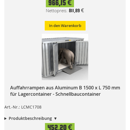
966,15 €
811,89 €
In den Warenkorb
Auffahrrampen aus Aluminum B 1500 x L 750 mm
für Lagercontainer - Schnellbaucontainer
Art.-Nr.: LCMC1708
Produktbeschreibung
Special
452,20 €
Price