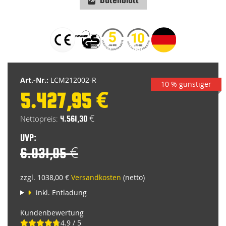
Zum
Anfang
der
Bildgalerie
springen
Art.-Nr.:
LCM212002-R
10 % günstiger
5.427,95 €
Special
Price
4.561,30 €
UVP:
6.031,05 €
zzgl. 1038,00 €
Versandkosten
(netto)
inkl. Entladung
Kundenbewertung
4.9 / 5