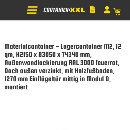
Mein
Materialcontainer - Lagercontainer M2, 12
qm, H2150 x B3050 x T4340 mm,
Außenwandlackierung RAL 3000 feuerrot,
Dach außen verzinkt, mit Holzfußboden,
1270 mm Einflügeltür mittig in Modul D,
montiert
Zum
Ende
der
Bildgalerie
springen